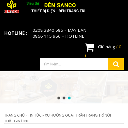
0208 3840 585
– MÁY BÀN
HOTLINE :
0866 115 966
– HOTLINE
Giỏ hàng
( 0
)
TRANG CHỦ
»
TIN TỨC
»
XU HƯỚNG QUẠT TRẦN TRANG TRÍ NỘI
THẤT GIA ĐÌNH