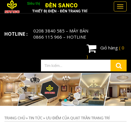
Toggl
navig
0208 3840 585
– MÁY BÀN
HOTLINE :
0866 115 966
– HOTLINE
Giỏ hàng
( 0
)
TRANG CHỦ
»
TIN TỨC
»
ƯU ĐIỂM CỦA QUẠT TRẦN TRANG TRÍ