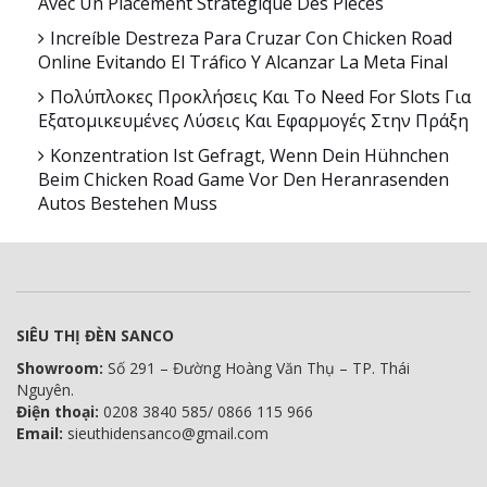
Avec Un Placement Stratégique Des Pièces
Increíble Destreza Para Cruzar Con Chicken Road
Online Evitando El Tráfico Y Alcanzar La Meta Final
Πολύπλοκες Προκλήσεις Και Το Need For Slots Για
Εξατομικευμένες Λύσεις Και Εφαρμογές Στην Πράξη
Konzentration Ist Gefragt, Wenn Dein Hühnchen
Beim Chicken Road Game Vor Den Heranrasenden
Autos Bestehen Muss
SIÊU THỊ ĐÈN SANCO
Showroom:
Số 291 – Đường Hoàng Văn Thụ – TP. Thái
Nguyên.
Điện thoại:
0208 3840 585/ 0866 115 966
Email:
sieuthidensanco@gmail.com