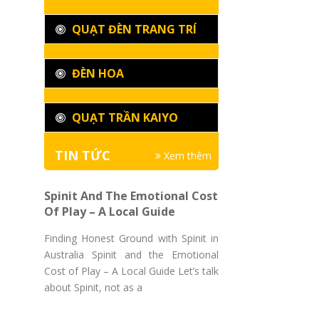
QUẠT ĐÈN TRANG TRÍ
ĐÈN HOA
QUẠT TRẦN KAIYO
TIN TỨC
Xem thêm
Spinit And The Emotional Cost
Of Play – A Local Guide
Finding Honest Ground with Spinit in
Australia Spinit and the Emotional
Cost of Play – A Local Guide Let’s talk
about Spinit, not as a