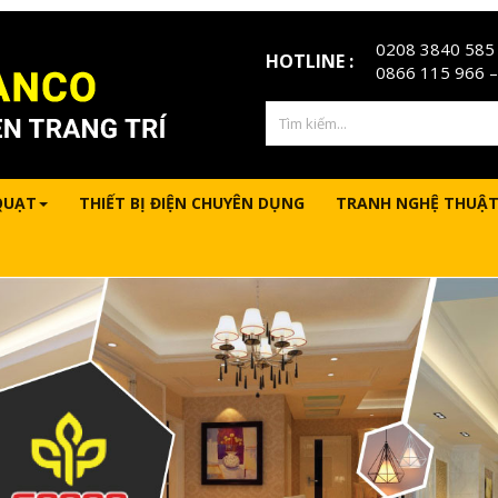
0208 3840 585
HOTLINE :
0866 115 966
–
QUẠT
THIẾT BỊ ĐIỆN CHUYÊN DỤNG
TRANH NGHỆ THUẬT