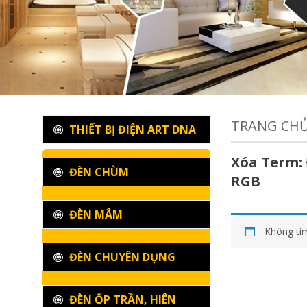
TRANG CH
THIẾT BỊ ĐIỆN ART DNA
Xóa Term:
ĐÈN CHÙM
RGB
ĐÈN MÂM
Không tì
ĐÈN CHUYÊN DỤNG
ĐÈN ỐP TRẦN, HIÊN