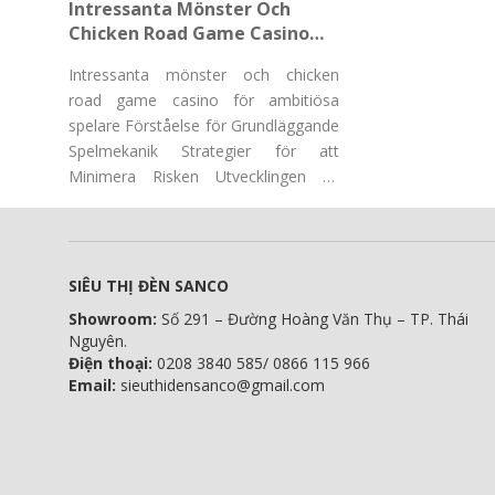
Intressanta Mönster Och
Chicken Road Game Casino
För Ambitiösa Spelare
Intressanta mönster och chicken
road game casino för ambitiösa
spelare Förståelse för Grundläggande
Spelmekanik Strategier för att
Minimera Risken Utvecklingen av
"Chicken Road Game Casino"
SIÊU THỊ ĐÈN SANCO
Showroom:
Số 291 – Đường Hoàng Văn Thụ – TP. Thái
Nguyên.
Điện thoại:
0208 3840 585/ 0866 115 966
Email:
sieuthidensanco@gmail.com