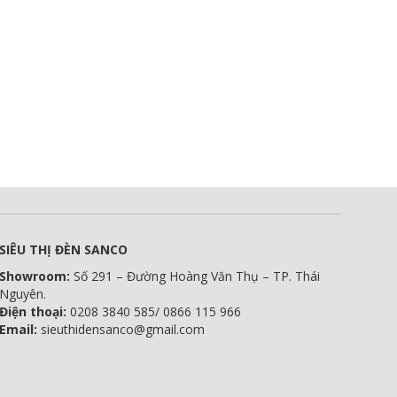
SIÊU THỊ ĐÈN SANCO
Showroom:
Số 291 – Đường Hoàng Văn Thụ – TP. Thái
Nguyên.
Điện thoại:
0208 3840 585/ 0866 115 966
Email:
sieuthidensanco@gmail.com