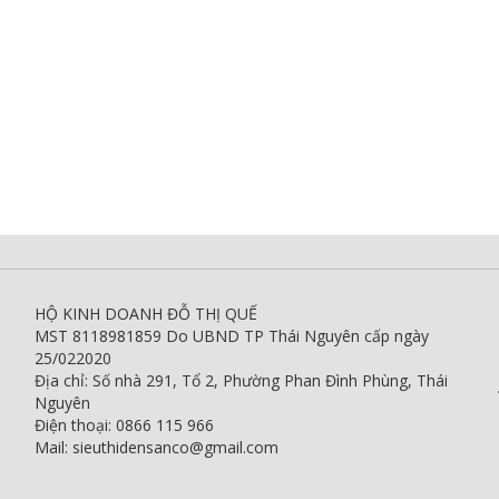
HỘ KINH DOANH ĐỖ THỊ QUẾ
MST 8118981859 Do UBND TP Thái Nguyên cấp ngày
25/022020
Địa chỉ: Số nhà 291, Tổ 2, Phường Phan Đình Phùng, Thái
Nguyên
Điện thoại: 0866 115 966
Mail: sieuthidensanco@gmail.com