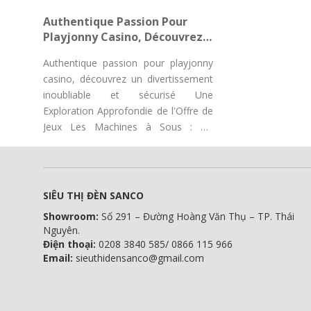
des
Authentique Passion Pour
Playjonny Casino, Découvrez
Un Divertissement Inoubliable
Authentique passion pour playjonny
Et Sécurisé
casino, découvrez un divertissement
inoubliable et sécurisé Une
Exploration Approfondie de l'Offre de
Jeux Les Machines à Sous : Un
Univers
SIÊU THỊ ĐÈN SANCO
Showroom:
Số 291 – Đường Hoàng Văn Thụ – TP. Thái
Nguyên.
Điện thoại:
0208 3840 585/ 0866 115 966
Email:
sieuthidensanco@gmail.com