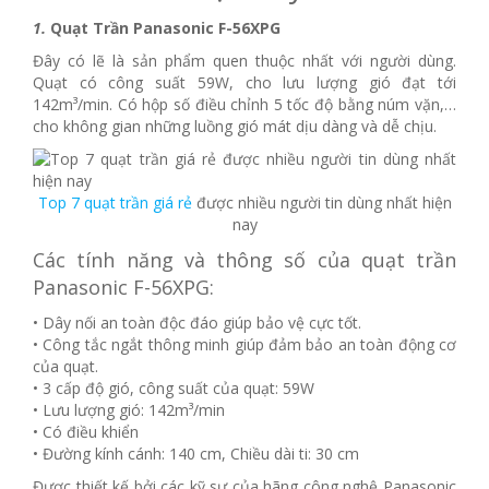
1.
Quạt Trần Panasonic F-56XPG
Đây có lẽ là sản phẩm quen thuộc nhất với người dùng.
Quạt có công suất 59W, cho lưu lượng gió đạt tới
142m³/min. Có hộp số điều chỉnh 5 tốc độ bằng núm vặn,…
cho không gian những luồng gió mát dịu dàng và dễ chịu.
Top 7 quạt trần giá rẻ
được nhiều người tin dùng nhất hiện
nay
Các tính năng và thông số của quạt trần
Panasonic F-56XPG:
• Dây nối an toàn độc đáo giúp bảo vệ cực tốt.
• Công tắc ngắt thông minh giúp đảm bảo an toàn động cơ
của quạt.
• 3 cấp độ gió, công suất của quạt: 59W
• Lưu lượng gió: 142m³/min
• Có điều khiển
• Đường kính cánh: 140 cm, Chiều dài ti: 30 cm
Được thiết kế bởi các kỹ sư của hãng công nghệ Panasonic