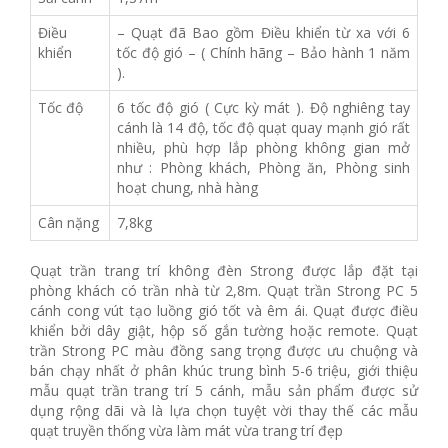
Điều
– Quạt đã Bao gồm Điều khiển từ xa với 6
khiển
tốc độ gió – ( Chính hãng – Bảo hành 1 năm
).
Tốc độ
6 tốc độ gió ( Cực kỳ mát ). Độ nghiêng tay
cánh là 14 độ, tốc độ quạt quay mạnh gió rất
nhiều, phù hợp lắp phòng không gian mở
như : Phòng khách, Phòng ăn, Phòng sinh
hoạt chung, nhà hàng
Cân nặng
7,8kg
Quạt trần trang trí không đèn Strong được lắp đặt tại
phòng khách có trần nhà từ 2,8m. Quạt trần Strong PC 5
cánh cong vút tạo luồng gió tốt và êm ái. Quạt được điều
khiển bởi dây giật, hộp số gắn tường hoặc remote. Quạt
trần Strong PC màu đồng sang trọng được ưu chuộng và
bán chạy nhất ở phân khúc trung bình 5-6 triệu, giới thiệu
mẫu quạt trần trang trí 5 cánh, mẫu sản phẩm được sử
dụng rộng dãi và là lựa chọn tuyệt vời thay thế các mẫu
quạt truyền thống vừa làm mát vừa trang trí đẹp