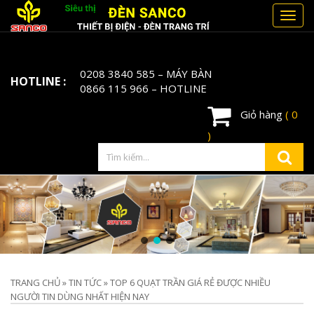
Toggl
navig
0208 3840 585
– MÁY BÀN
HOTLINE :
0866 115 966
– HOTLINE
Giỏ hàng
( 0
)
TRANG CHỦ
»
TIN TỨC
»
TOP 6 QUẠT TRẦN GIÁ RẺ ĐƯỢC NHIỀU
NGƯỜI TIN DÙNG NHẤT HIỆN NAY