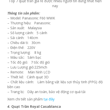
Top 7 quạt trần giá rẻ được nhiều người tin dùng nhất hiện
nay
Thông tin sản phẩm:
– Model: Panasonic F60 WWK
– Thương hiệu: Panasonic
– Sản xuất: Malaysia
– Số lượng cánh: 5 cánh
– Sải cánh: 140cm
– Chiều dài ti: 30cm
– Điện thế: 220V
– Trọng lượng: 8 kg
– Màu sắc: Sám bạc
– Tốc độ gió: 7 tốc độ gió
– Lưu Lượng gió:225mch
– Remote: Màn hình LCD
– Thiết kế: Cánh quạt 3D
– Chất liệu cánh: Làm bằng vật liệu sợi thủy tinh (PPG) độ
bền cao
– Trang bị: Dây an toàn, bảo vệ động cơ quá tải
Xem chi tiết sản phẩm
tại đây
4.
Quạt Trần Royal Casablanca