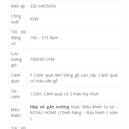
Điện áp
220 volt/50Hz
Công
92W
suất
Tốc độ
động
100 – 215 Rpm
cơ
Lưu
lượng
7300.85 CFM
gió
Cánh
5 Cánh quạt làm bằng gỗ cao cấp. Cánh quạt
quạt
có màu vân gỗ
Sải
1,32m. Cánh quạt có 2 màu tùy chọn
cánh
Hộp số gắn tường
hoặc Điều khiển từ xa –
Điều
ROYAL HOME ( Chính hãng – Bảo hành 1 năm
khiển
).
Tốc độ