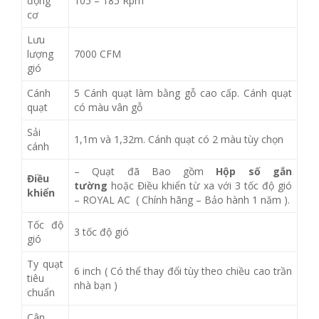
động
105 – 185 Rpm
cơ
Lưu
lượng
7000 CFM
gió
Cánh
5 Cánh quạt làm bằng gỗ cao cấp. Cánh quạt
quạt
có màu vân gỗ
Sải
1,1m và 1,32m. Cánh quạt có 2 màu tùy chọn
cánh
– Quạt đã Bao gồm
Hộp số gắn
Điều
tường
hoặc Điều khiển từ xa với 3 tốc độ gió
khiển
– ROYAL AC ( Chính hãng – Bảo hành 1 năm ).
Tốc độ
3 tốc độ gió
gió
Ty quạt
6 inch ( Có thể thay đổi tùy theo chiều cao trần
tiêu
nhà bạn )
chuẩn
Cân