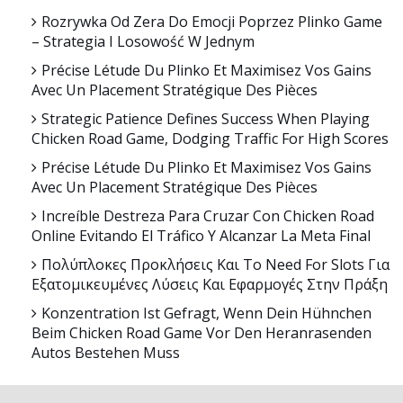
Rozrywka Od Zera Do Emocji Poprzez Plinko Game
– Strategia I Losowość W Jednym
Précise Létude Du Plinko Et Maximisez Vos Gains
Avec Un Placement Stratégique Des Pièces
Strategic Patience Defines Success When Playing
Chicken Road Game, Dodging Traffic For High Scores
Précise Létude Du Plinko Et Maximisez Vos Gains
Avec Un Placement Stratégique Des Pièces
Increíble Destreza Para Cruzar Con Chicken Road
Online Evitando El Tráfico Y Alcanzar La Meta Final
Πολύπλοκες Προκλήσεις Και Το Need For Slots Για
Εξατομικευμένες Λύσεις Και Εφαρμογές Στην Πράξη
Konzentration Ist Gefragt, Wenn Dein Hühnchen
Beim Chicken Road Game Vor Den Heranrasenden
Autos Bestehen Muss