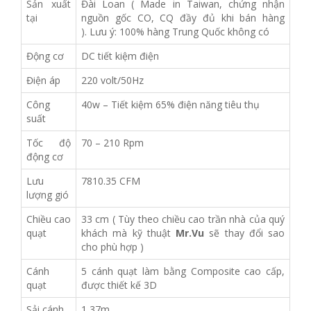
Sản xuất
Đài Loan ( Made in Taiwan, chứng nhận
tại
nguồn gốc CO, CQ đầy đủ khi bán hàng
). Lưu ý: 100% hàng Trung Quốc không có
Động cơ
DC tiết kiệm điện
Điện áp
220 volt/50Hz
Công
40w – Tiết kiệm 65% điện năng tiêu thụ
suất
Tốc độ
70 – 210 Rpm
động cơ
Lưu
7810.35 CFM
lượng gió
Chiều cao
33 cm ( Tùy theo chiều cao trần nhà của quý
quạt
khách mà kỹ thuật
Mr.Vu
sẽ thay đổi sao
cho phù hợp )
Cánh
5 cánh quạt làm bằng Composite cao cấp,
quạt
được thiết kế 3D
Sải cánh
1,37m