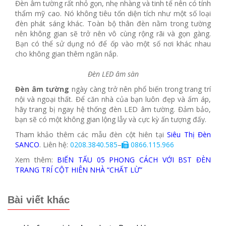
Đèn âm tường rất nhỏ gọn, nhẹ nhàng và tinh tế nên có tính
thẩm mỹ cao. Nó không tiêu tốn diện tích như một số loại
đèn phát sáng khác. Toàn bộ thân đèn nằm trong tường
nên không gian sẽ trở nên vô cùng rộng rãi và gọn gàng.
Bạn có thể sử dụng nó để ốp vào một số nơi khác nhau
cho không gian thêm ngăn nắp.
Đèn LED âm sàn
Đèn âm tường
ngày càng trở nên phổ biến trong trang trí
nội và ngoại thất. Để căn nhà của bạn luôn đẹp và ấm áp,
hãy trang bị ngay hệ thống đèn LED âm tường. Đảm bảo,
bạn sẽ có một không gian lộng lẫy và cực kỳ ấn tượng đấy.
Tham khảo thêm các mẫu đèn cột hiên tại
Siêu Thị Đèn
SANCO
. Liên hệ:
0208.3840.585
–
0866.115.966
Xem thêm:
BIẾN TẤU 05 PHONG CÁCH VỚI BST ĐÈN
TRANG TRÍ CỘT HIÊN NHÀ “CHẤT LỪ”
Bài viết khác