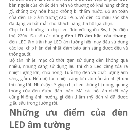
bên ngoài của chiếc đèn nên vỏ thường có khả năng chống
gỉ, chống oxy hóa hoặc không bị thấm nước. Độ an toàn
của đèn LED âm tường cao IP65. Vỏ đèn có màu sắc khá
đa dạng và bắt mắt cho khách hàng tha hồ lựa chọn.
Chip Led: thường là chip Led đơn với nguồn 3w, hiệu điện
thế 220V. Đa số các dòng
đèn LED âm bậc cầu thang
,
đèn LED âm trần hay LED âm tường hiện nay đều sử dụng
các loại chip hiện đại nhất đảm bảo ánh sáng được đều và
thông suốt.
Bộ tản nhiệt: mặc dù thời gian sử dụng đèn không quá
nhiều, nhưng càng sử dụng lâu thì chip Led càng tỏa ra
nhiệt lượng lớn, chip nóng. Tuổi thọ đèn và chất lượng ánh
sáng giảm. Nếu bộ tản nhiệt càng lớn với dải tản nhiệt dài
thì càng tốt. Như vậy sẽ giúp chip Led không bị nóng, quang
thông của đèn được đảm bảo. Mà các bộ tản nhiệt này
cũng không ảnh hưởng gì đến thẩm mỹ đèn vì đã được
giấu sâu trong tường rồi.
Những ưu điểm của đèn
LED âm tường