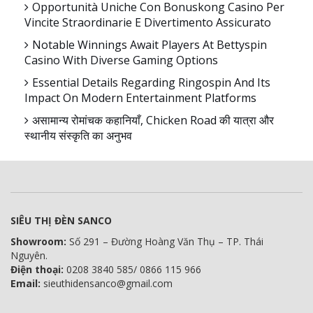
Opportunità Uniche Con Bonuskong Casino Per
Vincite Straordinarie E Divertimento Assicurato
Notable Winnings Await Players At Bettyspin
Casino With Diverse Gaming Options
Essential Details Regarding Ringospin And Its
Impact On Modern Entertainment Platforms
असामान्य रोमांचक कहानियाँ, Chicken Road की यात्रा और
स्थानीय संस्कृति का अनुभव
SIÊU THỊ ĐÈN SANCO
Showroom:
Số 291 – Đường Hoàng Văn Thụ – TP. Thái
Nguyên.
Điện thoại:
0208 3840 585/ 0866 115 966
Email:
sieuthidensanco@gmail.com