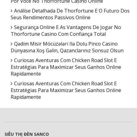
Por Você No Thorfortune Casino Online
Análise Detalhada De Thorfortune E O Futuro Dos
Seus Rendimentos Passivos Online
Segurança Online E As Vantagens De Jogar No
Thorfortune Casino Com Confiança Total
Qədim Misir Möcüzələri Ilə Dolu Pinco Casino
Dünyasına Xoş Gəlin, Qazanclarınız Sonsuz Olsun
Curiosas Aventuras Com Chicken Road Slot E
Estratégias Para Maximizar Seus Ganhos Online
Rapidamente
Curiosas Aventuras Com Chicken Road Slot E
Estratégias Para Maximizar Seus Ganhos Online
Rapidamente
SIÊU THỊ ĐÈN SANCO