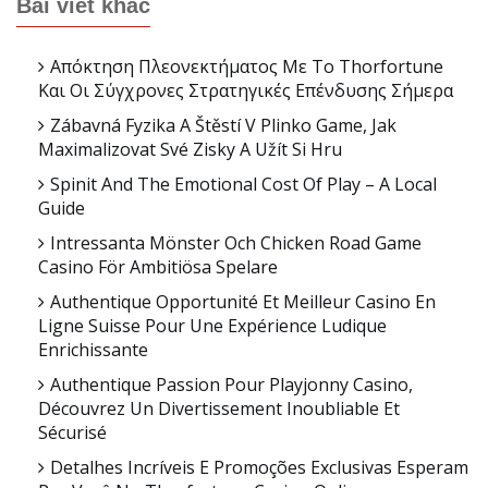
Bài viết khác
Απόκτηση Πλεονεκτήματος Με Το Thorfortune
Και Οι Σύγχρονες Στρατηγικές Επένδυσης Σήμερα
Zábavná Fyzika A Štěstí V Plinko Game, Jak
Maximalizovat Své Zisky A Užít Si Hru
Spinit And The Emotional Cost Of Play – A Local
Guide
Intressanta Mönster Och Chicken Road Game
Casino För Ambitiösa Spelare
Authentique Opportunité Et Meilleur Casino En
Ligne Suisse Pour Une Expérience Ludique
Enrichissante
Authentique Passion Pour Playjonny Casino,
Découvrez Un Divertissement Inoubliable Et
Sécurisé
Detalhes Incríveis E Promoções Exclusivas Esperam