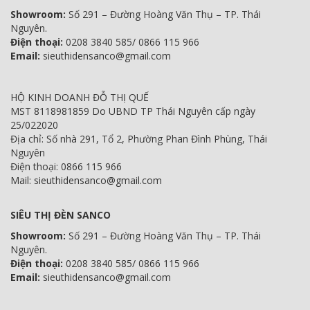
Showroom:
Số 291 – Đường Hoàng Văn Thụ – TP. Thái
Nguyên.
Điện thoại:
0208 3840 585/ 0866 115 966
Email:
sieuthidensanco@gmail.com
HỘ KINH DOANH ĐỖ THỊ QUẾ
MST 8118981859 Do UBND TP Thái Nguyên cấp ngày
25/022020
Địa chỉ: Số nhà 291, Tổ 2, Phường Phan Đình Phùng, Thái
Nguyên
Điện thoại: 0866 115 966
Mail: sieuthidensanco@gmail.com
SIÊU THỊ ĐÈN SANCO
Showroom:
Số 291 – Đường Hoàng Văn Thụ – TP. Thái
Nguyên.
Điện thoại:
0208 3840 585/ 0866 115 966
Email:
sieuthidensanco@gmail.com