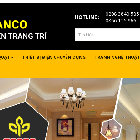
0208 3840 585
HOTLINE :
0866 115 966
–
QUẠT
THIẾT BỊ ĐIỆN CHUYÊN DỤNG
TRANH NGHỆ THUẬT