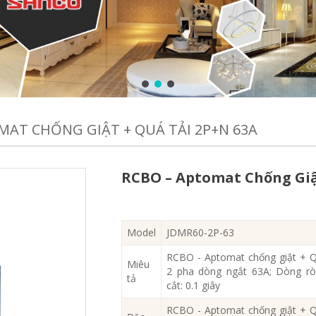
MAT CHỐNG GIẬT + QUÁ TẢI 2P+N 63A
RCBO – Aptomat Chống Giậ
Model
JDMR60-2P-63
RCBO - Aptomat chống giật + Q
Miêu
2 pha dòng ngắt 63A; Dòng rò
tả
cắt: 0.1 giây
RCBO - Aptomat chống giật + Q