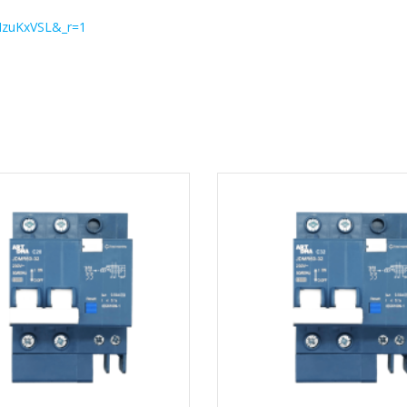
MzuKxVSL&_r=1