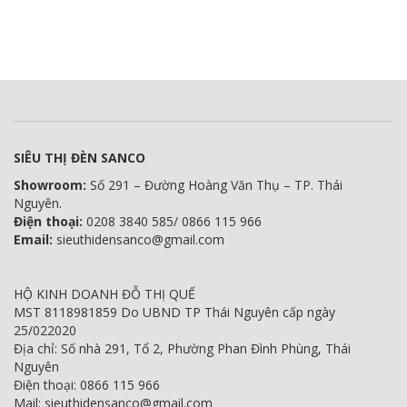
là:
tại
là:
tại
2.700.000 VNĐ.
là:
4.800.000 VNĐ.
là:
2.565.000 VNĐ.
4.560.000 V
SIÊU THỊ ĐÈN SANCO
Showroom:
Số 291 – Đường Hoàng Văn Thụ – TP. Thái
Nguyên.
Điện thoại:
0208 3840 585/ 0866 115 966
Email:
sieuthidensanco@gmail.com
HỘ KINH DOANH ĐỖ THỊ QUẾ
MST 8118981859 Do UBND TP Thái Nguyên cấp ngày
25/022020
Địa chỉ: Số nhà 291, Tổ 2, Phường Phan Đình Phùng, Thái
Nguyên
Điện thoại: 0866 115 966
Mail: sieuthidensanco@gmail.com