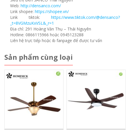
Web:
http://densanco.com/
Link shopee:
https://shopee.vn/
Link tiktok:
https://www.tiktok.com/@densanco?
_t=8VGMzuKxVSL&_r=1
Địa chỉ: 291 Hoàng Văn Thụ – Thái Nguyên
Hotline: 0866115966 hoặc 0945123288
Liên hệ trực tiếp hoặc ib fanpage để được tư vấn
Sản phẩm cùng loại