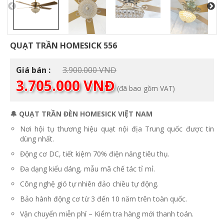
QUẠT TRẦN HOMESICK 556
Giá
Giá bán :
3.900.000
VNĐ
Giá
gốc
3.705.000
VNĐ
(đã bao gồm VAT)
hiện
là:
tại
3.900.000 VNĐ.
là:
🔔 QUẠT TRẦN ĐÈN HOMESICK VIỆT NAM
3.705.000 VNĐ.
Nơi hội tụ thương hiệu quạt nội địa Trung quốc được tin
dùng nhất.
Động cơ DC, tiết kiệm 70% điện năng tiêu thụ.
Đa dạng kiểu dáng, mẫu mã chế tác tỉ mỉ.
Công nghệ gió tự nhiên đảo chiều tự động.
Bảo hành động cơ từ 3 đến 10 năm trên toàn quốc.
Vận chuyển miễn phí – Kiểm tra hàng mới thanh toán.