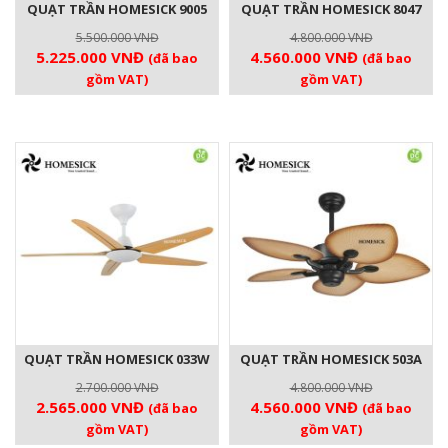
QUẠT TRẦN HOMESICK 9005
QUẠT TRẦN HOMESICK 8047
5.500.000
VNĐ
4.800.000
VNĐ
Giá
Giá
Giá
Giá
5.225.000
VNĐ
4.560.000
VNĐ
(đã bao
(đã bao
gốc
hiện
gốc
hiện
gồm VAT)
gồm VAT)
là:
tại
là:
tại
5.500.000 VNĐ.
là:
4.800.000 VNĐ.
là:
5.225.000 VNĐ.
4.560.000 V
QUẠT TRẦN HOMESICK 033W
QUẠT TRẦN HOMESICK 503A
2.700.000
VNĐ
4.800.000
VNĐ
Giá
Giá
Giá
Giá
2.565.000
VNĐ
4.560.000
VNĐ
(đã bao
(đã bao
gốc
hiện
gốc
hiện
gồm VAT)
gồm VAT)