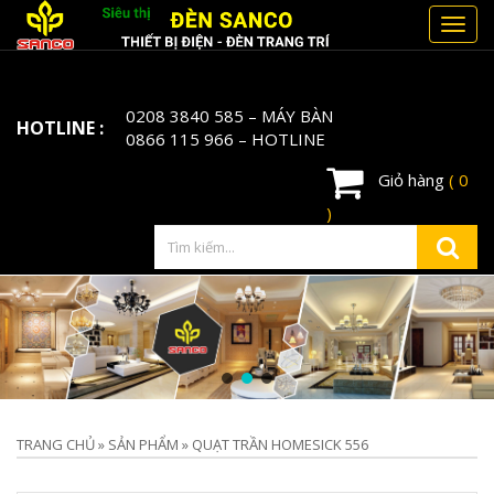
Toggl
navig
0208 3840 585
– MÁY BÀN
HOTLINE :
0866 115 966
– HOTLINE
Giỏ hàng
( 0
)
TRANG CHỦ
»
SẢN PHẨM
»
QUẠT TRẦN HOMESICK 556