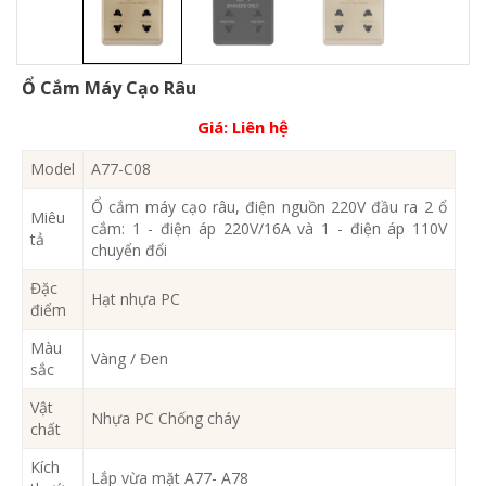
Ổ Cắm Máy Cạo Râu
Giá:
Liên hệ
Model
A77-C08
Ổ cắm máy cạo râu, điện nguồn 220V đầu ra 2 ổ
Miêu
cắm: 1 - điện áp 220V/16A và 1 - điện áp 110V
tả
chuyển đổi
Đặc
Hạt nhựa PC
điểm
Màu
Vàng / Đen
sắc
Vật
Nhựa PC Chống cháy
chất
Kích
Lắp vừa mặt A77- A78