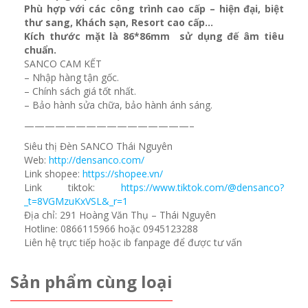
Phù hợp với các công trình cao cấp – hiện đại, biệt
thư sang, Khách sạn
, Resort cao cấp…
Kích thước mặt là 86*86mm sử dụng đế âm tiêu
chuẩn.
SANCO CAM KẾT
– Nhập hàng tận gốc.
– Chính sách giá tốt nhất.
– Bảo hành sửa chữa, bảo hành ánh sáng.
————————————————–
Siêu thị Đèn SANCO Thái Nguyên
Web:
http://densanco.com/
Link shopee:
https://shopee.vn/
Link tiktok:
https://www.tiktok.com/@densanco?
_t=8VGMzuKxVSL&_r=1
Địa chỉ: 291 Hoàng Văn Thụ – Thái Nguyên
Hotline: 0866115966 hoặc 0945123288
Liên hệ trực tiếp hoặc ib fanpage để được tư vấn
Sản phẩm cùng loại