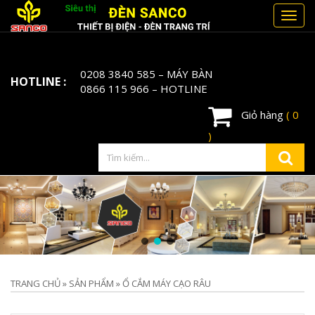
Toggl
navig
0208 3840 585
– MÁY BÀN
HOTLINE :
0866 115 966
– HOTLINE
Giỏ hàng
( 0
)
TRANG CHỦ
»
SẢN PHẨM
»
Ổ CẮM MÁY CẠO RÂU