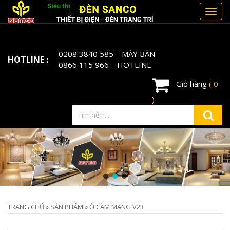
Toggl
navig
0208 3840 585
– MÁY BÀN
HOTLINE :
0866 115 966
– HOTLINE
Giỏ hàng
( 0
)
TRANG CHỦ
»
SẢN PHẨM
»
Ổ CẮM MẠNG V23