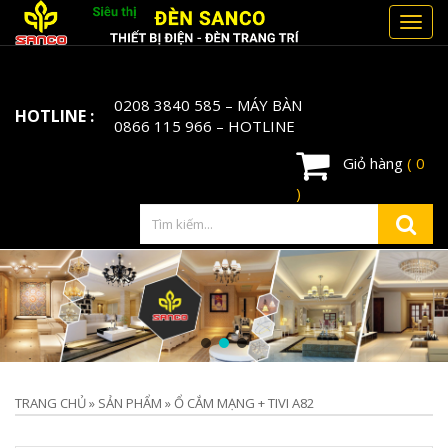
Toggl
navig
0208 3840 585
– MÁY BÀN
HOTLINE :
0866 115 966
– HOTLINE
Giỏ hàng
( 0
)
TRANG CHỦ
»
SẢN PHẨM
»
Ổ CẮM MẠNG + TIVI A82