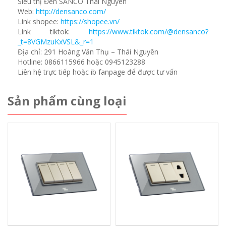
Siêu thị Đèn SANCO Thái Nguyên
Web:
http://densanco.com/
Link shopee:
https://shopee.vn/
Link tiktok:
https://www.tiktok.com/@densanco?
_t=8VGMzuKxVSL&_r=1
Địa chỉ: 291 Hoàng Văn Thụ – Thái Nguyên
Hotline: 0866115966 hoặc 0945123288
Liên hệ trực tiếp hoặc ib fanpage để được tư vấn
Sản phẩm cùng loại