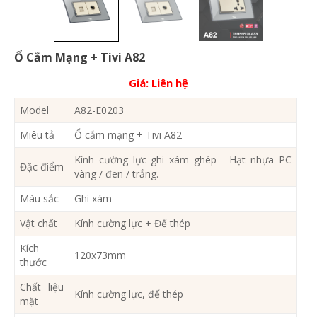
Ổ Cắm Mạng + Tivi A82
Giá:
Liên hệ
Model
A82-E0203
Miêu tả
Ổ cắm mạng + Tivi A82
Kính cường lực ghi xám ghép - Hạt nhựa PC
Đặc điểm
vàng / đen / trắng.
Màu sắc
Ghi xám
Vật chất
Kính cường lực + Đế thép
Kích
120x73mm
thước
Chất liệu
Kính cường lực, đế thép
mặt