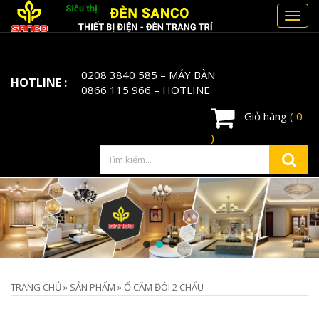
Toggl
navig
0208 3840 585
– MÁY BÀN
HOTLINE :
0866 115 966
– HOTLINE
Giỏ hàng
( 0
)
TRANG CHỦ
»
SẢN PHẨM
»
Ổ CẮM ĐÔI 2 CHẤU