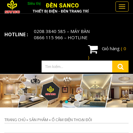
Toggl
navig
0208 3840 585
– MÁY BÀN
HOTLINE :
0866 115 966
– HOTLINE
Giỏ hàng
( 0
)
TRANG CHỦ
»
SẢN PHẨM
»
Ổ CẮM ĐIỆN THOẠI ĐÔI