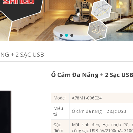
NG + 2 SẠC USB
Ổ Cắm Đa Năng + 2 Sạc US
Model
A78M1-C06E24
Miêu
Ổ cắm đa năng + 2 sạc USB
tả
Đặc
Mặt kính đen, Hạt nhựa PC, 
điểm
cổng sạc USB 5V/2100mA, 31