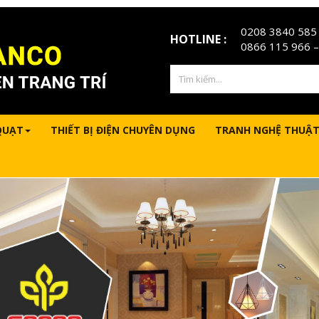
0208 3840 585
HOTLINE :
0866 115 966
–
QUẠT
THIẾT BỊ ĐIỆN CHUYÊN DỤNG
TRANH NGHỆ THUẬT