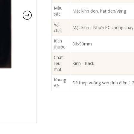
Màu
Mặt kính đen, hạt đen/vàng
sắc
Vật
Mặt kính - Nhựa PC chống cháy
chất
Kích
86x90mm
thước
Chất
liệu
Kính - Back
mặt
Khung
Đế thép vuông sơn tĩnh điện 1
đế