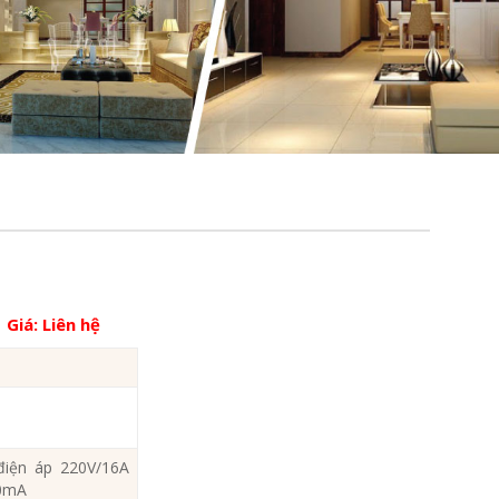
B
Giá:
Liên hệ
điện áp 220V/16A
00mA