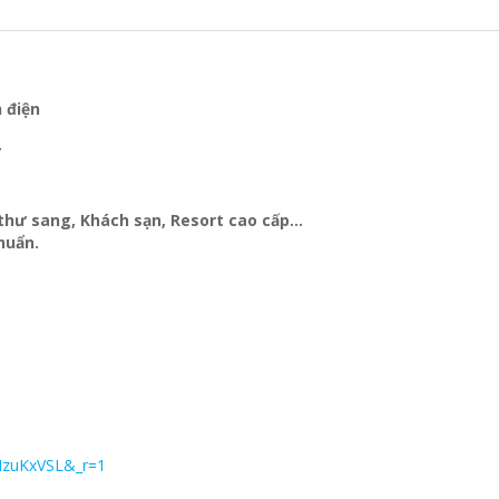
h điện
Y
t thư sang, Khách sạn
, Resort cao cấp…
huẩn.
MzuKxVSL&_r=1