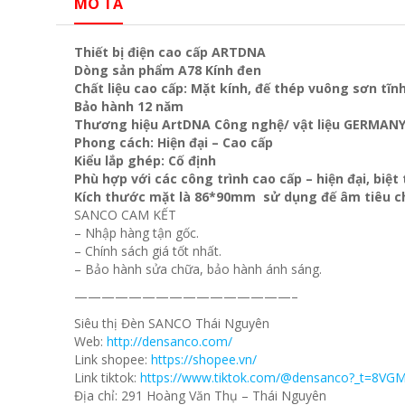
MÔ TẢ
Thiết bị điện cao cấp ARTDNA
Dòng sản phẩm A78 Kính đen
Chất liệu cao cấp: Mặt kính, đế thép vuông sơn tĩn
Bảo hành 12 năm
Thương hiệu ArtDNA Công nghệ/ vật liệu GERMAN
Phong cách: Hiện đại – Cao cấp
Kiểu lắp ghép: Cố định
Phù hợp với các công trình cao cấp – hiện đại, biệ
Kích thước mặt là 86*90mm sử dụng đế âm tiêu c
SANCO CAM KẾT
– Nhập hàng tận gốc.
– Chính sách giá tốt nhất.
– Bảo hành sửa chữa, bảo hành ánh sáng.
————————————————–
Siêu thị Đèn SANCO Thái Nguyên
Web:
http://densanco.com/
Link shopee:
https://shopee.vn/
Link tiktok:
https://www.tiktok.com/@densanco?_t=8VG
Địa chỉ: 291 Hoàng Văn Thụ – Thái Nguyên