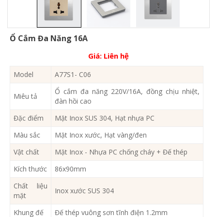
Ổ Cắm Đa Năng 16A
Giá:
Liên hệ
Model
A77S1- C06
Ổ cắm đa năng 220V/16A, đồng chịu nhiệt,
Miêu tả
đàn hồi cao
Đặc điểm
Mặt Inox SUS 304, Hạt nhựa PC
Màu sắc
Mặt Inox xước, Hạt vàng/đen
Vật chất
Mặt Inox - Nhựa PC chống cháy + Đế thép
Kích thước
86x90mm
Chất liệu
Inox xước SUS 304
mặt
Khung đế
Đế thép vuông sơn tĩnh điện 1.2mm