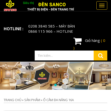
Toggl
navig
0208 3840 585
– MÁY BÀN
HOTLINE :
0866 115 966
– HOTLINE
Giỏ hàng
( 0
)
TRANG CHỦ
»
SẢN PHẨM
»
Ổ CẮM ĐA NĂNG 16A