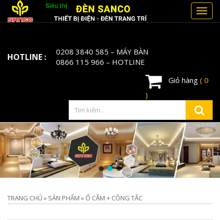
Toggl
navig
0208 3840 585
– MÁY BÀN
HOTLINE :
0866 115 966
– HOTLINE
Giỏ hàng
( 0
)
TRANG CHỦ
»
SẢN PHẨM
»
Ổ CẮM + CÔNG TẮC