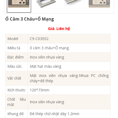
Ổ Cắm 3 Chấu+Ổ Mạng
Giá:
Liên hệ
Model
C9-C03E02
Miêu tả
ổ cắm 3 chấu+Ổ mạng
Đặc điểm
Inox viền nhựa vàng
Màu sắc
Mặt hạt màu vàng
Mặt inox viền nhựa vàng-Nhựa PC chống
Vật chất
cháy+đế thép
Kích thước
120*73mm
Chất liệu
Inox viền nhựa vàng
mặt
Khung đế
Đế thép chữ nhật dày 1.2mm