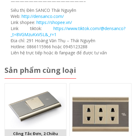
————————————————–
Siêu thị Đèn SANCO Thái Nguyên
Web:
http://densanco.com/
Link shopee:
https://shopee.vn/
Link tiktok:
https://www.tiktok.com/@densanco?
_t=8VGMzuKxVSL&_r=1
Địa chỉ: 291 Hoàng Văn Thụ – Thái Nguyên
Hotline: 0866115966 hoặc 0945123288
Liên hệ trực tiếp hoặc ib fanpage để được tư vấn
Sản phẩm cùng loại
Công Tắc Đơn, 2 Chiều