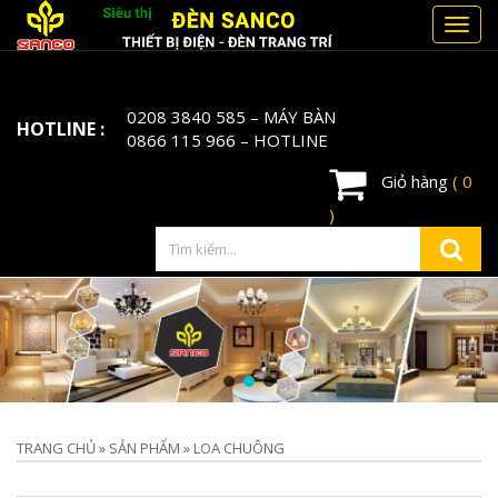
Toggl
navig
0208 3840 585
– MÁY BÀN
HOTLINE :
0866 115 966
– HOTLINE
Giỏ hàng
( 0
)
TRANG CHỦ
»
SẢN PHẨM
»
LOA CHUÔNG