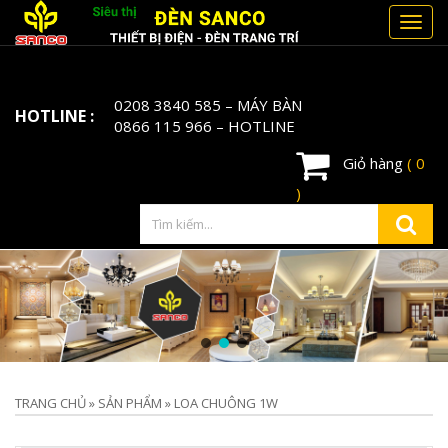
Toggl
navig
0208 3840 585
– MÁY BÀN
HOTLINE :
0866 115 966
– HOTLINE
Giỏ hàng
( 0
)
TRANG CHỦ
»
SẢN PHẨM
»
LOA CHUÔNG 1W