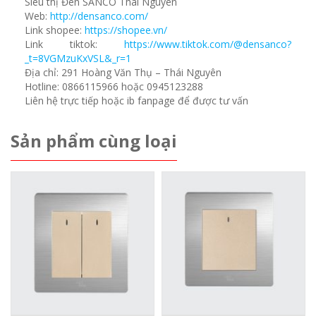
Siêu thị Đèn SANCO Thái Nguyên
Web:
http://densanco.com/
Link shopee:
https://shopee.vn/
Link tiktok:
https://www.tiktok.com/@densanco?
_t=8VGMzuKxVSL&_r=1
Địa chỉ: 291 Hoàng Văn Thụ – Thái Nguyên
Hotline: 0866115966 hoặc 0945123288
Liên hệ trực tiếp hoặc ib fanpage để được tư vấn
Sản phẩm cùng loại