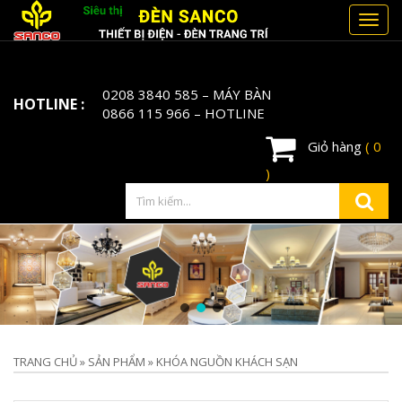
Toggl
navig
0208 3840 585
– MÁY BÀN
HOTLINE :
0866 115 966
– HOTLINE
Giỏ hàng
( 0
)
TRANG CHỦ
»
SẢN PHẨM
»
KHÓA NGUỒN KHÁCH SẠN