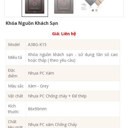
Khóa Nguồn Khách Sạn
Giá:
Liên hệ
Model
A38G-K15
Khóa nguồn khách sạn - sử dụng tần số cao
Miêu tả
hoặc thấp ( theo yêu cầu)
Đặc
Nhựa PC Xám
điểm
Màu sắc
Xám - Grey
Vật chất
Nhựa PC Chống cháy + Đế thép
Kích
86x90mm
thước
Chất
Nhựa PC xám Chống Cháy
liệu mặt