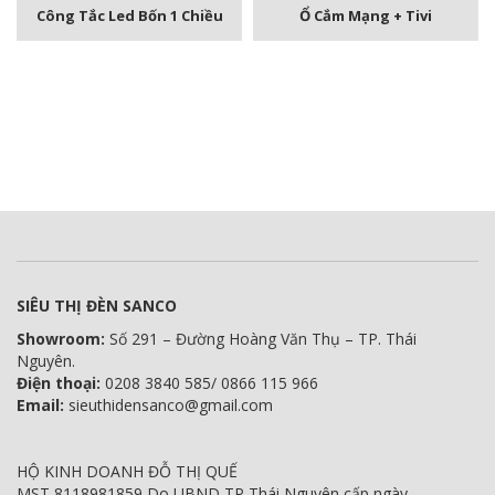
Công Tắc Led Bốn 1 Chiều
Ổ Cắm Mạng + Tivi
SIÊU THỊ ĐÈN SANCO
Showroom:
Số 291 – Đường Hoàng Văn Thụ – TP. Thái
Nguyên.
Điện thoại:
0208 3840 585/ 0866 115 966
Email:
sieuthidensanco@gmail.com
HỘ KINH DOANH ĐỖ THỊ QUẾ
MST 8118981859 Do UBND TP Thái Nguyên cấp ngày