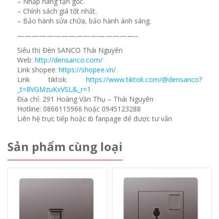
– Nhập hàng tận gốc.
– Chính sách giá tốt nhất.
– Bảo hành sửa chữa, bảo hành ánh sáng.
————————————————–
Siêu thị Đèn SANCO Thái Nguyên
Web:
http://densanco.com/
Link shopee:
https://shopee.vn/
Link tiktok:
https://www.tiktok.com/@densanco?
_t=8VGMzuKxVSL&_r=1
Địa chỉ: 291 Hoàng Văn Thụ – Thái Nguyên
Hotline: 0866115966 hoặc 0945123288
Liên hệ trực tiếp hoặc ib fanpage để được tư vấn
Sản phẩm cùng loại