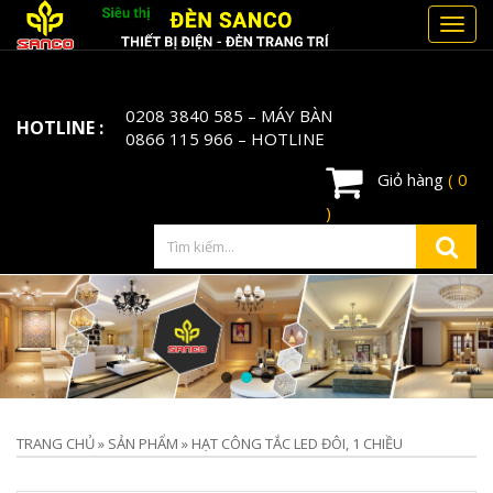
Toggl
navig
0208 3840 585
– MÁY BÀN
HOTLINE :
0866 115 966
– HOTLINE
Giỏ hàng
( 0
)
TRANG CHỦ
»
SẢN PHẨM
»
HẠT CÔNG TẮC LED ĐÔI, 1 CHIỀU