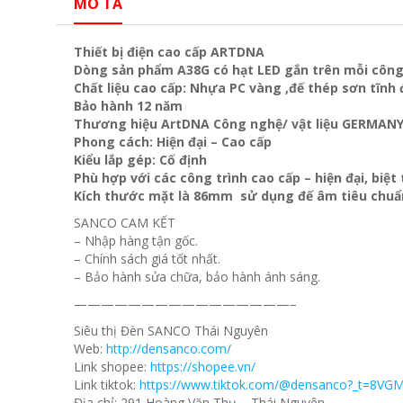
MÔ TẢ
Thiết bị điện cao cấp ARTDNA
Dòng sản phẩm A38G có hạt LED gắn trên mỗi công
Chất liệu cao cấp: Nhựa PC vàng ,đế thép sơn tĩnh 
Bảo hành 12 năm
Thương hiệu ArtDNA Công nghệ/ vật liệu GERMAN
Phong cách: Hiện đại – Cao cấp
Kiểu lắp gép: Cố định
Phù hợp với các công trình cao cấp – hiện đại, biệ
Kích thước mặt là 86mm sử dụng đế âm tiêu chuẩ
SANCO CAM KẾT
– Nhập hàng tận gốc.
– Chính sách giá tốt nhất.
– Bảo hành sửa chữa, bảo hành ánh sáng.
————————————————–
Siêu thị Đèn SANCO Thái Nguyên
Web:
http://densanco.com/
Link shopee:
https://shopee.vn/
Link tiktok:
https://www.tiktok.com/@densanco?_t=8VG
Địa chỉ: 291 Hoàng Văn Thụ – Thái Nguyên