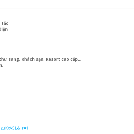
 tắc
điện
Y
t thư sang, Khách sạn
, Resort cao cấp…
n.
MzuKxVSL&_r=1