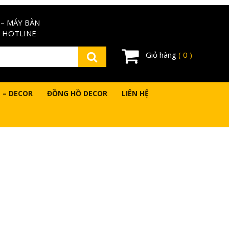
– MÁY BÀN
 HOTLINE
Giỏ hàng
( 0 )
 – DECOR
ĐỒNG HỒ DECOR
LIÊN HỆ