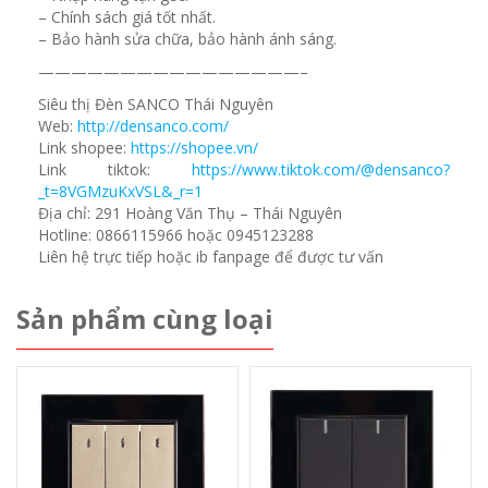
– Chính sách giá tốt nhất.
– Bảo hành sửa chữa, bảo hành ánh sáng.
————————————————–
Siêu thị Đèn SANCO Thái Nguyên
Web:
http://densanco.com/
Link shopee:
https://shopee.vn/
Link tiktok:
https://www.tiktok.com/@densanco?
_t=8VGMzuKxVSL&_r=1
Địa chỉ: 291 Hoàng Văn Thụ – Thái Nguyên
Hotline: 0866115966 hoặc 0945123288
Liên hệ trực tiếp hoặc ib fanpage để được tư vấn
Sản phẩm cùng loại