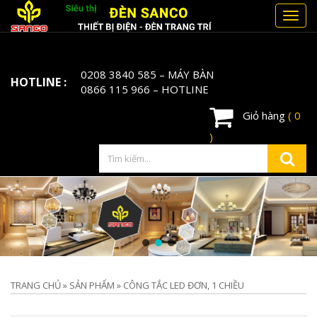
Toggl
navig
0208 3840 585
– MÁY BÀN
HOTLINE :
0866 115 966
– HOTLINE
Giỏ hàng
( 0
)
TRANG CHỦ
»
SẢN PHẨM
»
CÔNG TẮC LED ĐƠN, 1 CHIỀU