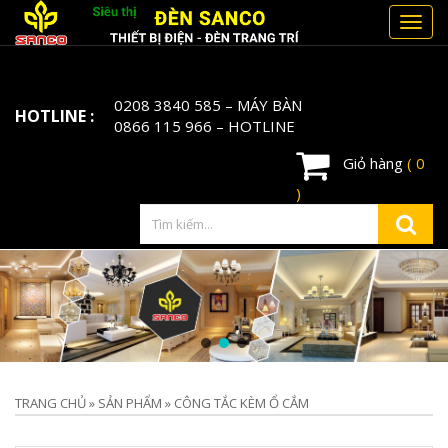
Toggl
navig
0208 3840 585
– MÁY BÀN
HOTLINE :
0866 115 966
– HOTLINE
Giỏ hàng
( 0
)
TRANG CHỦ
»
SẢN PHẨM
»
CÔNG TẮC KÈM Ổ CẮM