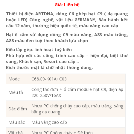
Giá:
Liên hệ
Thiết bị điện ARTDNA, dòng C6 ghép hạt C9 ( dạ quang
hoặc LED) Công nghệ, vật liệu GERMANY, Bảo hành kết
cấu 12 năm, thương hiệu quốc tế, màu vàng cao cấp
Hạt ổ cắm sử dụng dòng C9 màu vàng, A83 màu trắng,
A88 màu đen tuỳ theo khách lựa chọn
Kiểu lắp gép: linh hoạt tuỳ biến
Phù hợp với các công trình cao cấp – hiện đại, biệt thư
sang, Khách sạn, Resort cao cấp…
Kích thước mặt là chữ nhật thông dung.
Model
C6&C9-K01A+C03
Công tắc đơn + ổ cắm module hạt C9, điện áp
Miêu tả
220-250V/16AX
Nhựa PC chống cháy cao cấp, màu trắng, sáng
Đặc điểm
bằng dạ quang
Màu sắc
Màu vàng cao cấp
Vật chất
Nhựa PC Chống cháy + Đế thép