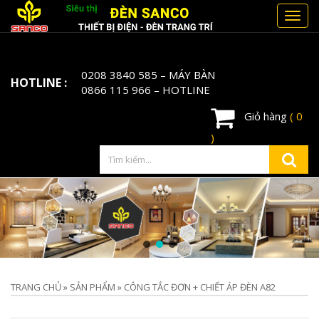
Toggl
navig
0208 3840 585
– MÁY BÀN
HOTLINE :
0866 115 966
– HOTLINE
Giỏ hàng
( 0
)
TRANG CHỦ
»
SẢN PHẨM
»
CÔNG TẮC ĐƠN + CHIẾT ÁP ĐÈN A82