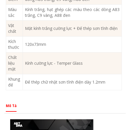
Màu
Kính trắng, hạt ghép các màu theo các dòng A83
sắc
trắng, C9 vàng, A88 đen
Vật
Mặt kính trắng cường lực + Đế thép sơn tĩnh điện
chất
Kích
120x73mm
thước
Chất
liệu
Kính cường lực - Temper Glass
mặt
Khung
Đế thép chữ nhật sơn tĩnh điện dày 1.2mm
đế
Mô Tả