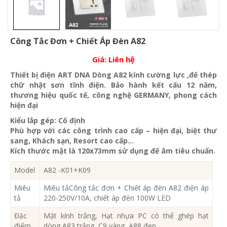
Công Tắc Đơn + Chiết Áp Đèn A82
Giá:
Liên hệ
Thiết bị điện ART DNA Dòng A82 kính cường lực ,đế thép
chữ nhật sơn tĩnh điện. Bảo hành kết cấu 12 năm,
thương hiệu quốc tế, công nghệ GERMANY, phong cách
hiện đại
Kiểu lắp gép: Cố định
Phù hợp với các công trình cao cấp – hiện đại, biệt thư
sang, Khách sạn
, Resort cao cấp…
Kích thước mặt là 120x73mm sử dụng đế âm tiêu chuẩn.
Model
A82 -K01+K09
Miêu
Miêu tảCông tắc đơn + Chiết áp đèn A82 điện áp
tả
220-250V/10A, chiết áp đèn 100W LED
Đặc
Mặt kính trắng, Hạt nhựa PC có thể ghép hạt
điểm
dòng A83 trắng, C9 vàng, A88 đen