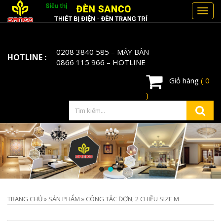
Toggl
navig
0208 3840 585
– MÁY BÀN
HOTLINE :
0866 115 966
– HOTLINE
Giỏ hàng
( 0
)
TRANG CHỦ
»
SẢN PHẨM
»
CÔNG TẮC ĐƠN, 2 CHIỀU SIZE M