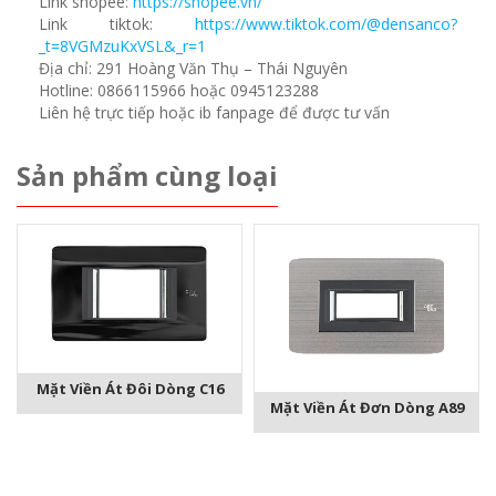
Link shopee:
https://shopee.vn/
Link tiktok:
https://www.tiktok.com/@densanco?
_t=8VGMzuKxVSL&_r=1
Địa chỉ: 291 Hoàng Văn Thụ – Thái Nguyên
Hotline: 0866115966 hoặc 0945123288
Liên hệ trực tiếp hoặc ib fanpage để được tư vấn
Sản phẩm cùng loại
Mặt Viền Át Đôi Dòng C16
Mặt Viền Át Đơn Dòng A89