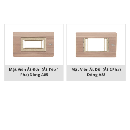
Mặt Viền Át Đơn (át Tép 1
Mặt Viền Át Đôi (át 2 Pha)
Pha) Dòng A85
Dòng A85