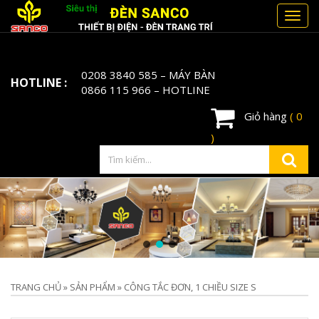
Toggl
navig
0208 3840 585
– MÁY BÀN
HOTLINE :
0866 115 966
– HOTLINE
Giỏ hàng
( 0
)
TRANG CHỦ
»
SẢN PHẨM
»
CÔNG TẮC ĐƠN, 1 CHIỀU SIZE S