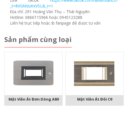
Link tiktok:
https://www.tiktok.com/@densanco?
_t=8VGMzuKxVSL&_r=1
Địa chỉ: 291 Hoàng Văn Thụ – Thái Nguyên
Hotline: 0866115966 hoặc 0945123288
Liên hệ trực tiếp hoặc ib fanpage để được tư vấn
Sản phẩm cùng loại
Mặt Viền Át Đơn Dòng A89
Mặt Viền Át Đôi C9