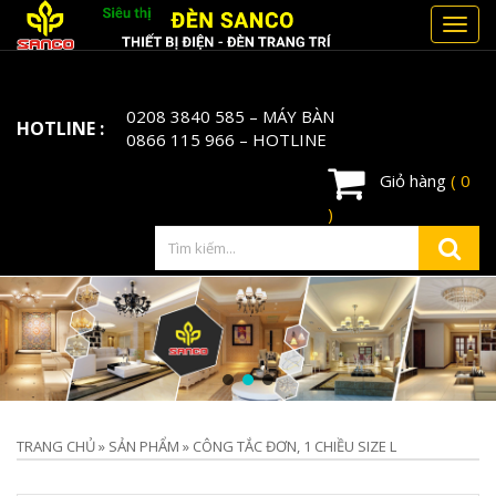
Toggl
navig
0208 3840 585
– MÁY BÀN
HOTLINE :
0866 115 966
– HOTLINE
Giỏ hàng
( 0
)
TRANG CHỦ
»
SẢN PHẨM
»
CÔNG TẮC ĐƠN, 1 CHIỀU SIZE L