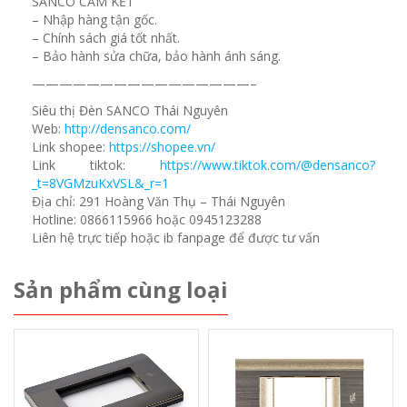
SANCO CAM KẾT
– Nhập hàng tận gốc.
– Chính sách giá tốt nhất.
– Bảo hành sửa chữa, bảo hành ánh sáng.
————————————————–
Siêu thị Đèn SANCO Thái Nguyên
Web:
http://densanco.com/
Link shopee:
https://shopee.vn/
Link tiktok:
https://www.tiktok.com/@densanco?
_t=8VGMzuKxVSL&_r=1
Địa chỉ: 291 Hoàng Văn Thụ – Thái Nguyên
Hotline: 0866115966 hoặc 0945123288
Liên hệ trực tiếp hoặc ib fanpage để được tư vấn
Sản phẩm cùng loại