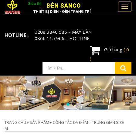
Toggl
navig
0208 3840 585
– MÁY BÀN
HOTLINE :
0866 115 966
– HOTLINE
Giỏ hàng
( 0
)
TRANG CHỦ
»
SẢN PHẨM
»
CÔNG TẮC ĐA ĐIỂM – TRUNG GIAN SIZE
M