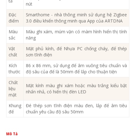
tả
nút
Đặc
Smarthome - nhà thông minh sử dụng hệ Zigbee
điểm
3.0 điều khiển thông minh qua App của ARTDNA
Màu
Màu ghi xám, múm vặn có màm hình hiển thị tính
sắc
năng
Vật
Mặt phủ kính, đế Nhựa PC chống cháy, đế thép
chất
sơn tĩnh điện
Kích
86 x 86 mm, sử dụng đế âm vuông tiêu chuẩn và
thước
độ sâu của đế là 50mm để lắp cho thuận tiện
Chất
Mặt kính màu ghi xám hoặc màu trắng kiểu bật
liệu
nhấn nhả, có hiển thị đèn LED
mặt
Khung
Đé thép sơn tĩnh điện màu đen, lắp đế âm tiêu
đế
chuẩn yêu cầu độ sâu 50mm
Mô Tả