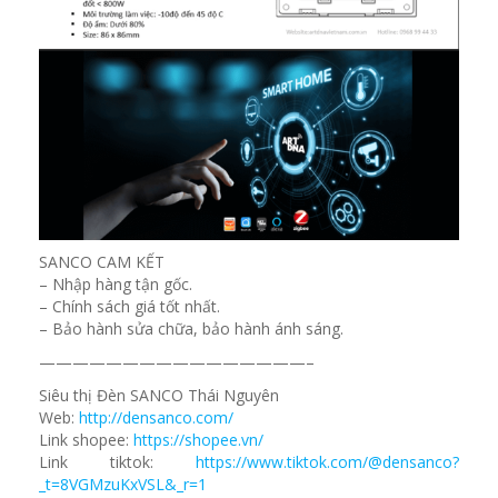
SANCO CAM KẾT
– Nhập hàng tận gốc.
– Chính sách giá tốt nhất.
– Bảo hành sửa chữa, bảo hành ánh sáng.
————————————————–
Siêu thị Đèn SANCO Thái Nguyên
Web:
http://densanco.com/
Link shopee:
https://shopee.vn/
Link tiktok:
https://www.tiktok.com/@densanco?
_t=8VGMzuKxVSL&_r=1