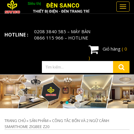
Toggl
navig
0208 3840 585
– MÁY BÀN
HOTLINE :
0866 115 966
– HOTLINE
Giỏ hàng
( 0
)
TRANG CHỦ
»
SẢN PHẨM
»
CÔNG TẮC BỐN VÀ 2 NGỮ CẢNH
SMARTHOME ZIGBEE Z20