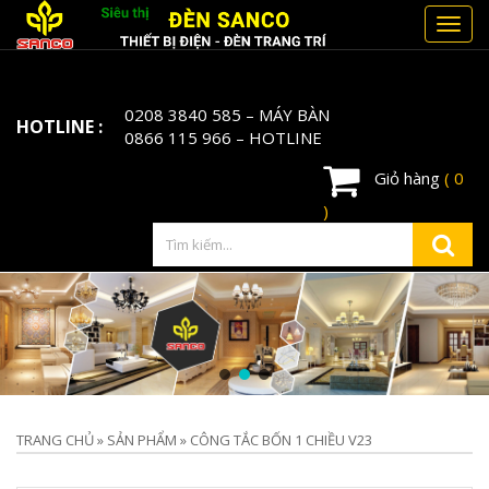
Toggl
navig
0208 3840 585
– MÁY BÀN
HOTLINE :
0866 115 966
– HOTLINE
Giỏ hàng
( 0
)
TRANG CHỦ
»
SẢN PHẨM
»
CÔNG TẮC BỐN 1 CHIỀU V23