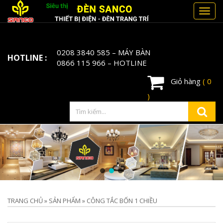
Toggl
navig
0208 3840 585
– MÁY BÀN
HOTLINE :
0866 115 966
– HOTLINE
Giỏ hàng
( 0
)
TRANG CHỦ
»
SẢN PHẨM
»
CÔNG TẮC BỐN 1 CHIỀU