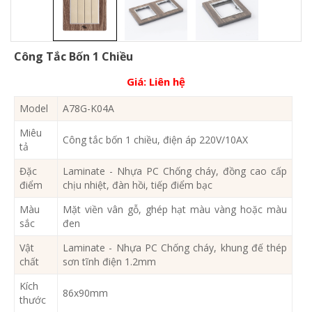
Công Tắc Bốn 1 Chiều
Giá:
Liên hệ
Model
A78G-K04A
Miêu
Công tắc bốn 1 chiều, điện áp 220V/10AX
tả
Đặc
Laminate - Nhựa PC Chống cháy, đồng cao cấp
điểm
chịu nhiệt, đàn hồi, tiếp điểm bạc
Màu
Mặt viền vân gỗ, ghép hạt màu vàng hoặc màu
sắc
đen
Vật
Laminate - Nhựa PC Chống cháy, khung đế thép
chất
sơn tĩnh điện 1.2mm
Kích
86x90mm
thước