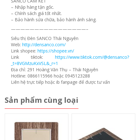
SANCO CAM KẾT
– Nhập hàng tận gốc.
– Chính sách giá tốt nhất.
– Bảo hành sửa chữa, bảo hành ánh sáng.
————————————————–
Siêu thị Đèn SANCO Thái Nguyên
Web:
http://densanco.com/
Link shopee:
https://shopee.vn/
Link tiktok:
https://www.tiktok.com/@densanco?
_t=8VGMzuKxVSL&_r=1
Địa chỉ: 291 Hoàng Văn Thụ – Thái Nguyên
Hotline: 0866115966 hoặc 0945123288
Liên hệ trực tiếp hoặc ib fanpage để được tư vấn
Sản phẩm cùng loại