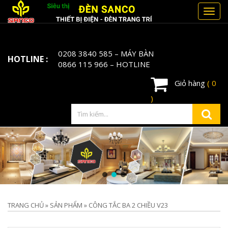
Toggl
navig
0208 3840 585
– MÁY BÀN
HOTLINE :
0866 115 966
– HOTLINE
Giỏ hàng
( 0
)
TRANG CHỦ
»
SẢN PHẨM
»
CÔNG TẮC BA 2 CHIỀU V23