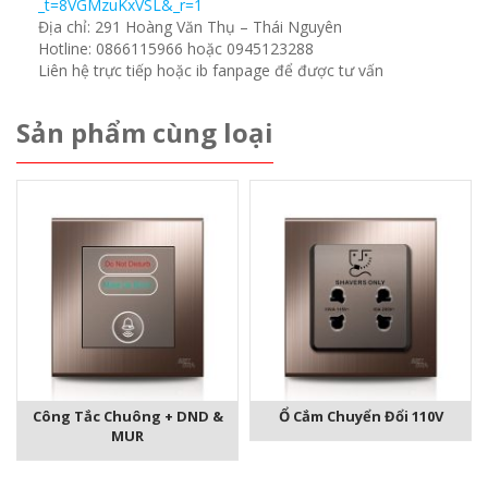
_t=8VGMzuKxVSL&_r=1
Địa chỉ: 291 Hoàng Văn Thụ – Thái Nguyên
Hotline: 0866115966 hoặc 0945123288
Liên hệ trực tiếp hoặc ib fanpage để được tư vấn
Sản phẩm cùng loại
Công Tắc Chuông + DND &
Ổ Cắm Chuyển Đổi 110V
MUR