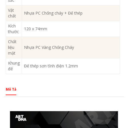
sắc
Vật
Nhựa PC Chống cháy + Đế thép
chất
Kích
120 x 74mm
thước
Chất
liệu
Nhựa PC Vàng Chống Cháy
mặt
Khung
Đế thép sơn tĩnh điện 1.2mm
đế
Mô Tả