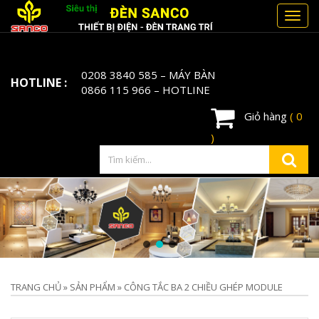
Toggl
navig
0208 3840 585
– MÁY BÀN
HOTLINE :
0866 115 966
– HOTLINE
Giỏ hàng
( 0
)
TRANG CHỦ
»
SẢN PHẨM
»
CÔNG TẮC BA 2 CHIỀU GHÉP MODULE