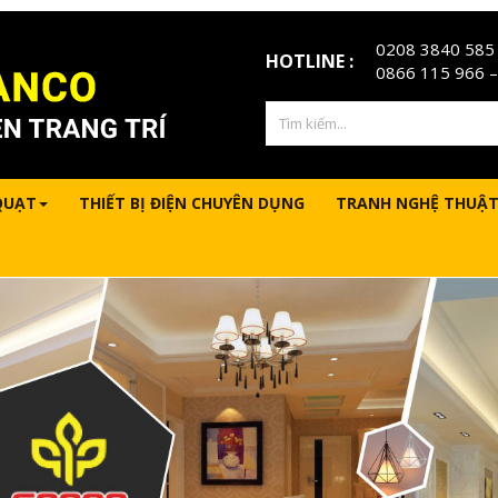
0208 3840 585
HOTLINE :
0866 115 966
–
QUẠT
THIẾT BỊ ĐIỆN CHUYÊN DỤNG
TRANH NGHỆ THUẬT