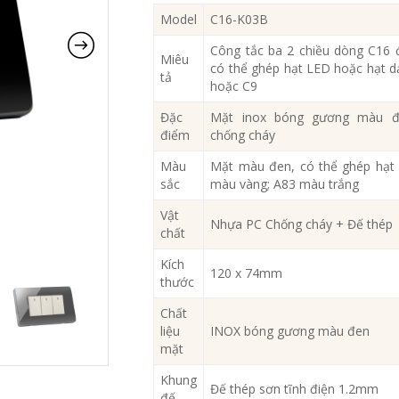
Model
C16-K03B
Công tắc ba 2 chiều dòng C16 
Miêu
có thể ghép hạt LED hoặc hạt 
tả
hoặc C9
Đặc
Mặt inox bóng gương màu đ
điểm
chống cháy
Màu
Mặt màu đen, có thể ghép hạt
sắc
màu vàng; A83 màu trắng
Vật
Nhựa PC Chống cháy + Đế thép
chất
Kích
120 x 74mm
thước
Chất
liệu
INOX bóng gương màu đen
mặt
Khung
Đế thép sơn tĩnh điện 1.2mm
đế