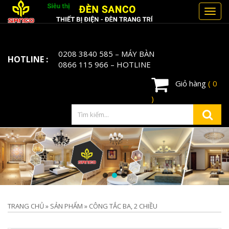
Toggl
navig
0208 3840 585
– MÁY BÀN
HOTLINE :
0866 115 966
– HOTLINE
Giỏ hàng
( 0
)
TRANG CHỦ
»
SẢN PHẨM
»
CÔNG TẮC BA, 2 CHIỀU