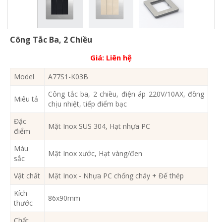
Công Tắc Ba, 2 Chiều
Giá:
Liên hệ
Model
A77S1-K03B
Công tắc ba, 2 chiều, điện áp 220V/10AX, đồng
Miêu tả
chịu nhiệt, tiếp điểm bạc
Đặc
Mặt Inox SUS 304, Hạt nhựa PC
điểm
Màu
Mặt Inox xước, Hạt vàng/đen
sắc
Vật chất
Mặt Inox - Nhựa PC chống cháy + Đế thép
Kích
86x90mm
thước
Chất