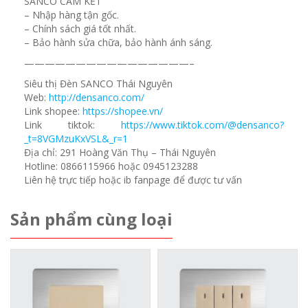
SANCO CAM KẾT
– Nhập hàng tận gốc.
– Chính sách giá tốt nhất.
– Bảo hành sửa chữa, bảo hành ánh sáng.
————————————————–
Siêu thị Đèn SANCO Thái Nguyên
Web:
http://densanco.com/
Link shopee:
https://shopee.vn/
Link tiktok:
https://www.tiktok.com/@densanco?
_t=8VGMzuKxVSL&_r=1
Địa chỉ: 291 Hoàng Văn Thụ – Thái Nguyên
Hotline: 0866115966 hoặc 0945123288
Liên hệ trực tiếp hoặc ib fanpage để được tư vấn
Sản phẩm cùng loại