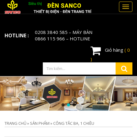
Toggl
navig
0208 3840 585
– MÁY BÀN
HOTLINE :
0866 115 966
– HOTLINE
Giỏ hàng
( 0
)
TRANG CHỦ
»
SẢN PHẨM
»
CÔNG TẮC BA, 1 CHIỀU