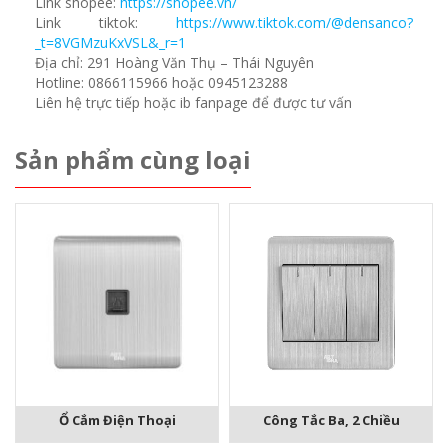
Link shopee:
https://shopee.vn/
Link tiktok:
https://www.tiktok.com/@densanco?
_t=8VGMzuKxVSL&_r=1
Địa chỉ: 291 Hoàng Văn Thụ – Thái Nguyên
Hotline: 0866115966 hoặc 0945123288
Liên hệ trực tiếp hoặc ib fanpage để được tư vấn
Sản phẩm cùng loại
Ổ Cắm Điện Thoại
Công Tắc Ba, 2 Chiều