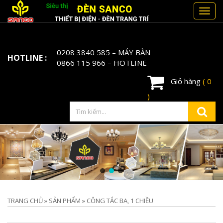
Toggl
navig
0208 3840 585
– MÁY BÀN
HOTLINE :
0866 115 966
– HOTLINE
Giỏ hàng
( 0
)
TRANG CHỦ
»
SẢN PHẨM
»
CÔNG TẮC BA, 1 CHIỀU