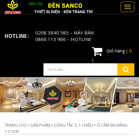
Toggl
navig
0208 3840 585
– MÁY BÀN
HOTLINE :
0866 115 966
– HOTLINE
Giỏ hàng
( 0
)
TRANG CHỦ
»
SẢN PHẨM
»
CÔNG TẮC 3, 1 CHIỀU + Ổ CẮM ĐA NĂNG
+ 2 USB