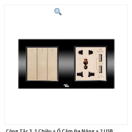
Công Tắc 3, 1 Chiều + Ổ Cắm Đa Năng + 2 USB