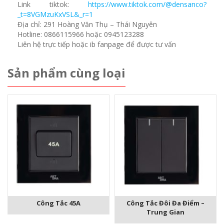
Link tiktok:
https://www.tiktok.com/@densanco?
_t=8VGMzuKxVSL&_r=1
Địa chỉ: 291 Hoàng Văn Thụ – Thái Nguyên
Hotline: 0866115966 hoặc 0945123288
Liên hệ trực tiếp hoặc ib fanpage để được tư vấn
Sản phẩm cùng loại
Công Tắc 45A
Công Tắc Đôi Đa Điểm –
Trung Gian