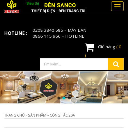
Toggl
navig
0208 3840 585
– MÁY BÀN
HOTLINE :
0866 115 966
– HOTLINE
Giỏ hàng
( 0
)
TRANG CHỦ
»
SẢN PHẨM
»
CÔNG TẮC 20A