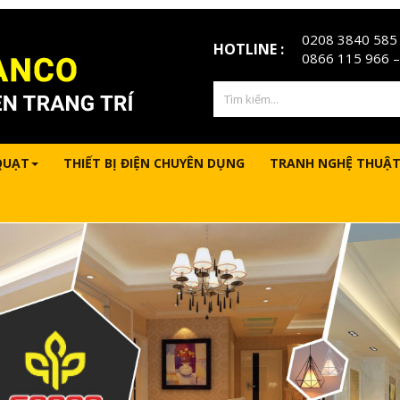
0208 3840 585
HOTLINE :
0866 115 966
–
QUẠT
THIẾT BỊ ĐIỆN CHUYÊN DỤNG
TRANH NGHỆ THUẬT