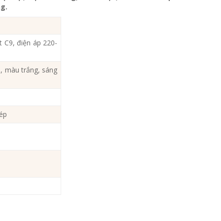
ng.
 C9, điện áp 220-
, màu trắng, sáng
ép