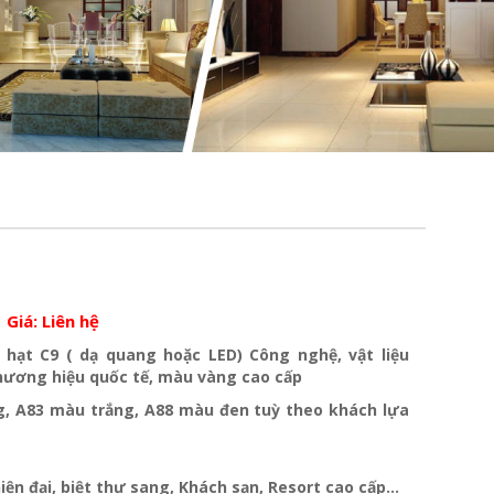
Giá:
Liên hệ
 hạt C9 ( dạ quang hoặc LED) Công nghệ, vật liệu
hương hiệu quốc tế, màu vàng cao cấp
, A83 màu trắng, A88 màu đen tuỳ theo khách lựa
iện đại, biệt thư sang, Khách sạn, Resort cao cấp…