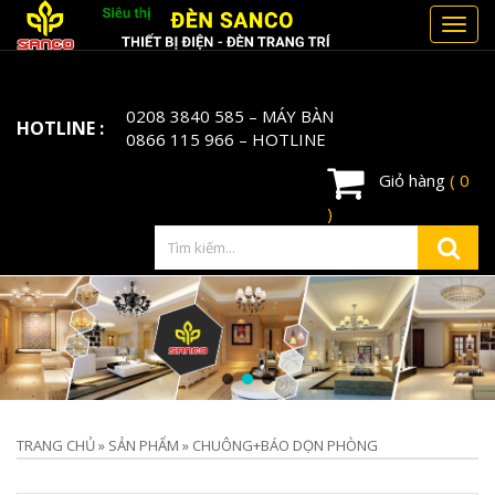
Toggl
navig
0208 3840 585
– MÁY BÀN
HOTLINE :
0866 115 966
– HOTLINE
Giỏ hàng
( 0
)
TRANG CHỦ
»
SẢN PHẨM
»
CHUÔNG+BÁO DỌN PHÒNG