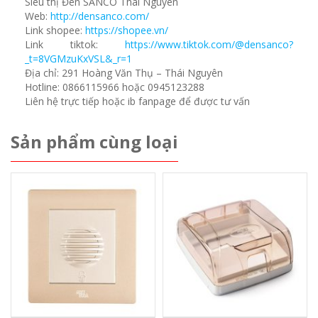
Siêu thị Đèn SANCO Thái Nguyên
Web:
http://densanco.com/
Link shopee:
https://shopee.vn/
Link tiktok:
https://www.tiktok.com/@densanco?
_t=8VGMzuKxVSL&_r=1
Địa chỉ: 291 Hoàng Văn Thụ – Thái Nguyên
Hotline: 0866115966 hoặc 0945123288
Liên hệ trực tiếp hoặc ib fanpage để được tư vấn
Sản phẩm cùng loại