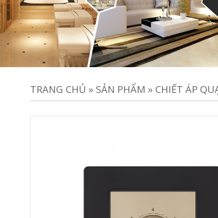
TRANG CHỦ
»
SẢN PHẨM
»
CHIẾT ÁP QU