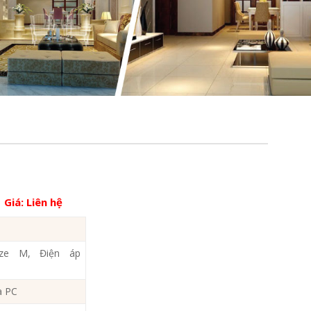
Giá:
Liên hệ
ize M, Điện áp
a PC