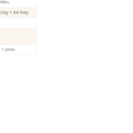
/đen.
cháy + Đế thép
ện 1.2mm