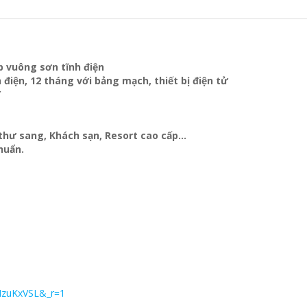
p vuông sơn tĩnh điện
 điện, 12 tháng với bảng mạch, thiết bị điện tử
Y
t thư sang, Khách sạn
, Resort cao cấp…
huẩn.
MzuKxVSL&_r=1