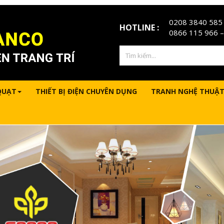
0208 3840 585
HOTLINE :
0866 115 966
–
QUẠT
THIẾT BỊ ĐIỆN CHUYÊN DỤNG
TRANH NGHỆ THUẬT