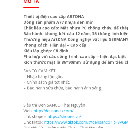
MÔ TẢ
Thiết bị điện cao cấp ARTDNA
Dòng sản phẩm A77 nhựa đen mờ
Chất liệu cao cấp: Mặt nhựa PC chống cháy, đế thé
Bảo hành: khung kết cấu 12 năm, 36 tháng linh kiện
Thương hiệu ArtDNA Công nghệ/ vật liệu GERMAN
Phong cách: Hiện đại – Cao cấp
Kiểu lắp ghép: Cố định
Phù hợp với các công trình cao cấp – hiện đại, biệ
Kích thước mặt là 86*90mm sử dụng đế âm tiêu c
SANCO CAM KẾT
– Nhập hàng tận gốc.
– Chính sách giá tốt nhất.
– Bảo hành sửa chữa, bảo hành ánh sáng.
————————————————–
Siêu thị Đèn SANCO Thái Nguyên
Web:
http://densanco.com/
Link shopee:
https://shopee.vn/
Link tiktok:
https://www.tiktok.com/@densanco?_t=8VG
Địa chỉ: 291 Hoàng Văn Thụ – Thái Nguyên