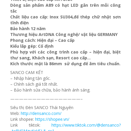
Dòng sản phẩm A89 có hạt LED gắn trên mỗi công
tắc
Chất liệu cao cấp: Inox SU304,đế thép chữ nhật sơn
tĩnh điện
Bảo hành 12 năm
Thương hiệu ArtDNA Công nghệ/ vật liệu GERMANY
Phong cách: Hiện đại – Cao cấp
Kiểu lắp gép: Cố định
Phù hợp với các công trình cao cấp – hiện đại, biệt
thư sang, Khách sạn
, Resort cao cấp…
Kích thước mặt là 86mm sử dụng đế âm tiêu chuẩn.
SANCO CAM KẾT
– Nhập hàng tận gốc.
– Chính sách giá tốt nhất.
– Bảo hành sửa chữa, bảo hành ánh sáng.
————————————————–
Siêu thị Đèn SANCO Thái Nguyên
Web:
http://densanco.com/
Link shopee:
https://shopee.vn/
Link tiktok:
https://www.tiktok.com/@densanco?
_t=8VGMzuKxVSL&_r=1