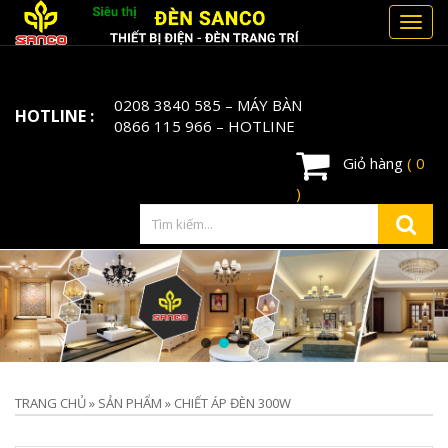
Toggl
navig
0208 3840 585
– MÁY BÀN
HOTLINE :
0866 115 966
– HOTLINE
Giỏ hàng
( 0
)
TRANG CHỦ
»
SẢN PHẨM
»
CHIẾT ÁP ĐÈN 300W