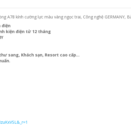
òng A78 kính cường lực màu vàng ngọc trai, Công nghệ GERMANY, Bảo
h điện
inh kiện điện tử 12 tháng
NY
t thư sang, Khách sạn
, Resort cao cấp…
huẩn.
MzuKxVSL&_r=1