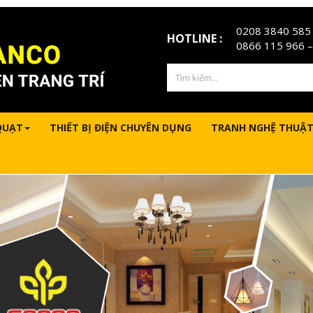
0208 3840 585
HOTLINE :
0866 115 966
–
QUẠT
THIẾT BỊ ĐIỆN CHUYÊN DỤNG
TRANH NGHỆ THUẬT