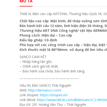
MÔ TẢ
Thiết bị điện cao cấp ARTDNA, Thương hiệu Quốc tế, D
Chất liệu cao cấp: Mặt kính, đế thép vuông sơn tĩn
Bảo hành kết cấu 12 năm, linh kiện điện 36 tháng, l
Thương hiệu ART DNA Công nghệ/ vật liệu GERMA
Phong cách: Hiện đại – Cao cấp
Kiểu lắp ghép: Cố định
Phù hợp với các công trình cao cấp – hiện đại, biệ
Kích thước mặt là 86*90mm sử dụng đế âm tiêu c
SANCO CAM KẾT
– Nhập hàng tận gốc.
– Chính sách giá tốt nhất.
– Bảo hành sửa chữa, bảo hành ánh sáng.
————————————————–
Siêu thị Đèn SANCO Thái Nguyên
Web:
http://densanco.com/
Link shopee:
https://shopee.vn/
Link tiktok:
https://www.tiktok.com/@densanco?_t=8VG
Địa chỉ: 291 Hoàng Văn Thụ – Thái Nguyên