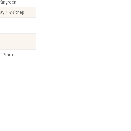
 vàng/đen
áy + Đế thép
n 1.2mm