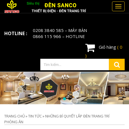
Toggl
navig
0208 3840 585
– MÁY BÀN
HOTLINE :
0866 115 966
– HOTLINE
Giỏ hàng
( 0
)
TRANG CHỦ
»
TIN TỨC
»
NHỮNG BÍ QUYẾT LẮP ĐÈN TRANG TRÍ
PHÒNG ĂN