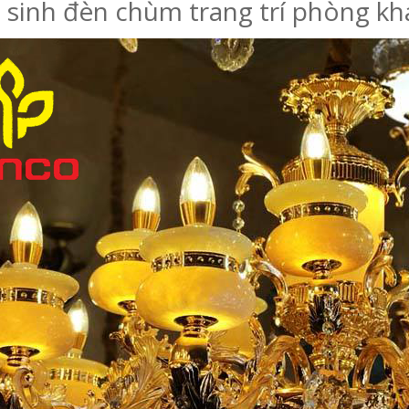
 sinh đèn chùm trang trí phòng kh