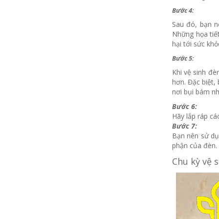
Bước 4:
Sau đó, bạn n
Những họa tiết
hại tới sức khỏ
Bước 5:
Khi vệ sinh đè
hơn. Đặc biệt,
nơi bụi bám nh
Bước 6:
Hãy lắp ráp các
Bước 7:
Bạn nên sử dụ
phận của đèn.
Chu kỳ vệ 