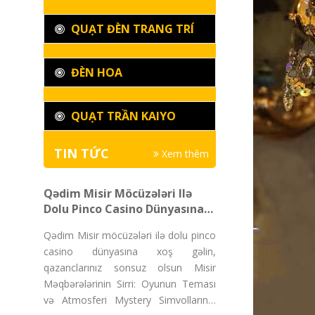
QUẠT ĐÈN TRANG TRÍ
ĐÈN HOA
QUẠT TRẦN KAIYO
TIN TỨC
Xem thêm
Qədim Misir Möcüzələri Ilə
Dolu Pinco Casino Dünyasına
Xoş Gəlin, Qazanclarınız
Qədim Misir möcüzələri ilə dolu pinco
Sonsuz Olsun
casino dünyasına xoş gəlin,
qazanclarınız sonsuz olsun Misir
Məqbərələrinin Sirri: Oyunun Teması
və Atmosferi Mystery Simvollarının