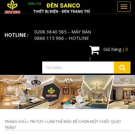
Toggl
navig
0208 3840 585
– MÁY BÀN
HOTLINE :
0866 115 966
– HOTLINE
Giỏ hàng
( 0
)
TRANG CHỦ
»
TIN TỨC
»
LÀM THẾ NÀO ĐỂ CHỌN MỘT CHIẾC QUẠT
TRẦN?