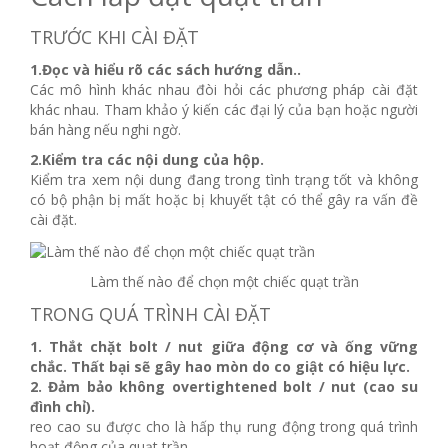
TRƯỚC KHI CÀI ĐẶT
1.Đọc và hiểu rõ các sách hướng dẫn..
Các mô hình khác nhau đòi hỏi các phương pháp cài đặt
khác nhau. Tham khảo ý kiến ​​các đại lý của bạn hoặc người
bán hàng nếu nghi ngờ.
2.Kiểm tra các nội dung của hộp.
Kiểm tra xem nội dung đang trong tình trạng tốt và không
có bộ phận bị mất hoặc bị khuyết tật có thể gây ra vấn đề
cài đặt.
Làm thế nào để chọn một chiếc quạt trần
TRONG QUÁ TRÌNH CÀI ĐẶT
1. Thắt chặt bolt / nut giữa động cơ và ống vững
chắc. Thất bại sẽ gây hao mòn do co giật có hiệu lực.
2. Đảm bảo không overtightened bolt / nut (cao su
đình chỉ).
reo cao su được cho là hấp thụ rung động trong quá trình
hoạt động của quạt trần.