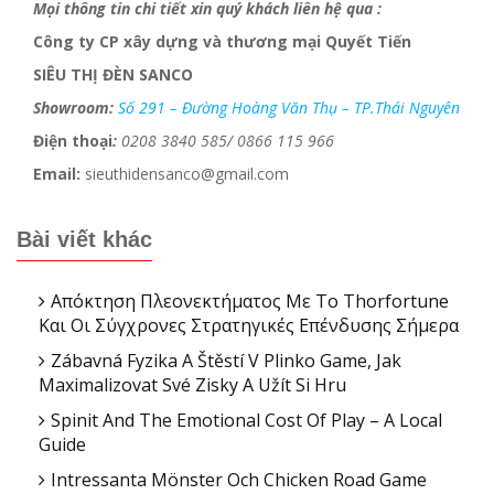
Mọi thông tin chi tiết xin quý khách liên hệ qua :
Công ty CP xây dựng và thương mại Quyết Tiến
SIÊU THỊ ĐÈN SANCO
Showroom:
Số 291 – Đường Hoàng Văn Thụ – TP.Thái Nguyên
Điện thoại
:
0208 3840 585/ 0866 115 966
Email:
sieuthidensanco@gmail.com
Bài viết khác
Απόκτηση Πλεονεκτήματος Με Το Thorfortune
Και Οι Σύγχρονες Στρατηγικές Επένδυσης Σήμερα
Zábavná Fyzika A Štěstí V Plinko Game, Jak
Maximalizovat Své Zisky A Užít Si Hru
Spinit And The Emotional Cost Of Play – A Local
Guide
Intressanta Mönster Och Chicken Road Game