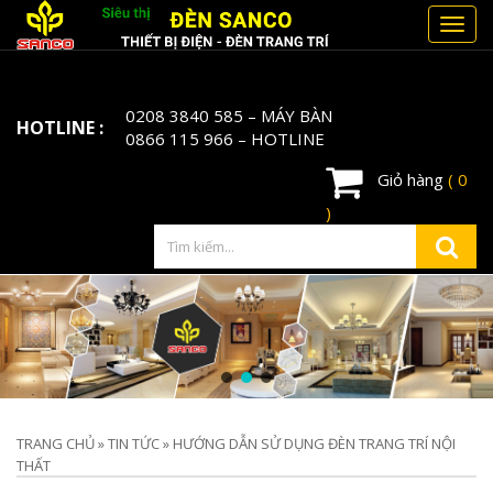
Toggl
navig
0208 3840 585
– MÁY BÀN
HOTLINE :
0866 115 966
– HOTLINE
Giỏ hàng
( 0
)
TRANG CHỦ
»
TIN TỨC
»
HƯỚNG DẪN SỬ DỤNG ĐÈN TRANG TRÍ NỘI
THẤT